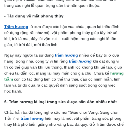
trong các nghi lễ quan trọng dần trở nên quen thuộc.
- Tác dụng về mặt phong thủy
Trầm hương
từ xưa được các bậc vua chúa, quan lại triều đình
sử dụng rộng rãi như một vật phẩm phong thủy giúp tẩy trừ uế
khí, trừ tà ma, đẩy lùi vận xui… xuất hiện trong các nghi lễ tôn
giáo, tế trời đất, mời thần linh.
Ngày nay người ta sử dụng
trầm hương
nhiều để bày trí ở cửa
hàng, trong nhà, công ty vì tin rằng
trầm hương
khi đặt đúng vị
trí có thể giúp vận khí lưu thông, thanh lọc không khí uế tạp, giúp
chiêu tài dẫn lộc, mang lại may mắn cho gia chủ. Chưa kể
hương
trầm
còn có tác dụng làm cơ thể thư thái, đầu óc minh mẫn, tịnh
tâm và từ đó đưa ra các quyết định sáng suốt trong công việc,
học hành.
6. Trầm hương là loại trang sức được săn đón nhiều nhất
Chắc hẳn bạ đã từng nghe câu nói “Giàu chơi Vàng, Sang chơi
Trầm” vì
trầm hương
hiện nay là một vật phẩm trang sức phong
thủy khá phổ biển giống như vàng bạc đá quý. Gỗ Trầm được chế