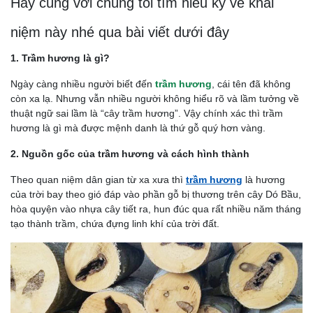
Hãy cùng với chúng tôi tìm hiểu kỹ về khái
niệm này nhé qua bài viết dưới đây
1. Trầm hương là gì?
Ngày càng nhiều người biết đến
trầm hương
, cái tên đã không
còn xa lạ. Nhưng vẫn nhiều người không hiểu rõ và lầm tưởng về
thuật ngữ sai lầm là “cây trầm hương”. Vậy chính xác thì trầm
hương là gì mà được mệnh danh là thứ gỗ quý hơn vàng.
2. Nguồn gốc của trầm hương và cách hình thành
Theo quan niệm dân gian từ xa xưa thì
trầm hương
là hương
của trời bay theo gió đáp vào phần gỗ bị thương trên cây Dó Bầu,
hòa quyện vào nhựa cây tiết ra, hun đúc qua rất nhiều năm tháng
tạo thành trầm, chứa đựng linh khí của trời đất.