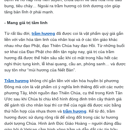
bụng, tiêu chảy… Ngoài ra trầm hương có tính dương còn giúp
tăng bản lĩnh ở phái mạnh.
- Mang giá trị tâm linh
Từ rất lâu đời,
trầm hương
đã được coi là vật phẩm quý giá gắn
liền với văn hóa tâm linh của nhân loại và ở các tôn giáo khác
nhau như đạo Phật, đạo Thiên Chúa hay đạo Hồi. Từ những buổi
sơ khai của Đạo Phật cho đến tận ngày nay, giá trị của trầm
hương đã được thể hiện sâu sắc khi có mặt trong hầu hết các
nghi thức tụng kinh, lễ khai quang, cầu an, phóng sanh… và được
suy tôn như “mùi hương của Niết Bàn”.
Trầm hương
không chỉ gắn liền với văn hóa huyền bí phương
Đông mà còn là vật phẩm có ý nghĩa linh thiêng đối với các nước
phương Tây, khởi nguồn đạo Thiên Chúa, cụ thể trong Kinh Tân
Ước sau khi Chúa bị chịu khổ hình đóng đinh trên cây thánh giá
để gánh tội cho nhân loại thì cơ thể của ngài đã được xức bằng
thứ hỗn hợp của nhựa thơm và
trầm hương
. Kể từ đó, trầm
hương được sử dụng rộng rãi để xông đốt trong các lư hương
dưới tượng Chúa. Hình ảnh Đức Giáo Hoàng – người đứng đầu
giáo hội ở Vatican cầm bình xông trầm và dẫn dắt các tín hữu