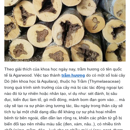
Theo giải thích của khoa học ngày nay, trầm hương có tên quốc
tế là Agarwood. Việc tạo thành
trầm hương
do có một số loài cây
Dó (tên khoa học là Aquilara), thuộc họ Trầm (Thymelaeaceae)
trong quá trình sinh trưởng của cây mà bị các tác động ngoại lực
nào đó từ tự nhiên hoặc nhân tạo, ví dụ như: sét đánh, bị sâu
đục, kiến đục làm tổ, gò mối đóng, mảnh bom đạn gom vào… mà
cây sẽ tạo ra sự phản ứng tương tác, lâu ngày trong thân cây sẽ
tích tụ lại một chất dạng dầu để kháng cự sự phá hoại nhiễm
bênh từ bên ngoài, dần dần lan rộng ra, khiến các phần tử gỗ bị
biến đổi tạo nên nhiều màu sắc (đen, xám, nâu..), có nhiều tính
chất (cứng, mềm, dẻo…) và cho ra nhiều mùi vị (cay, ngọt, thơm,