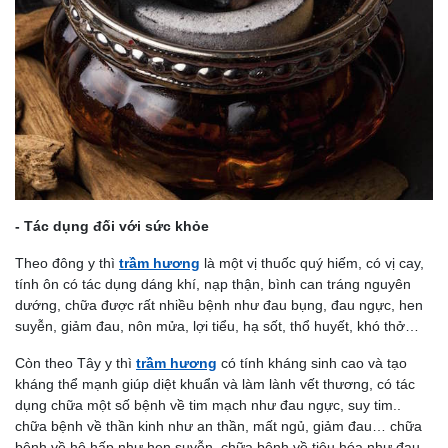
- Tác dụng đối với sức khỏe
Theo đông y thì
trầm hương
là một vị thuốc quý hiếm, có vị cay,
tính ôn có tác dụng dáng khí, nạp thận, bình can tráng nguyên
dướng, chữa được rất nhiều bệnh như đau bụng, đau ngực, hen
suyễn, giảm đau, nôn mửa, lợi tiểu, hạ sốt, thổ huyết, khó thở…
Còn theo Tây y thì
trầm hương
có tính kháng sinh cao và tạo
kháng thể mạnh giúp diệt khuẩn và làm lành vết thương, có tác
dụng chữa một số bệnh về tim mạch như đau ngực, suy tim..
chữa bệnh về thần kinh như an thần, mất ngủ, giảm đau… chữa
bệnh về hô hấp như hen suyễn, chữa bệnh về tiêu hóa như đau