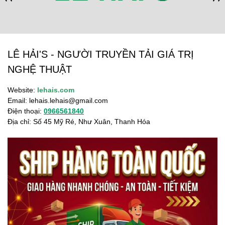
LÊ HẢI'S - NGƯỜI TRUYỀN TẢI GIÁ TRỊ
NGHỆ THUẬT
Website:
lehais.com
Email:
lehais.lehais@gmail.com
Điện thoại:
0966561840
Địa chỉ: Số 45 Mỹ Ré, Như Xuân, Thanh Hóa