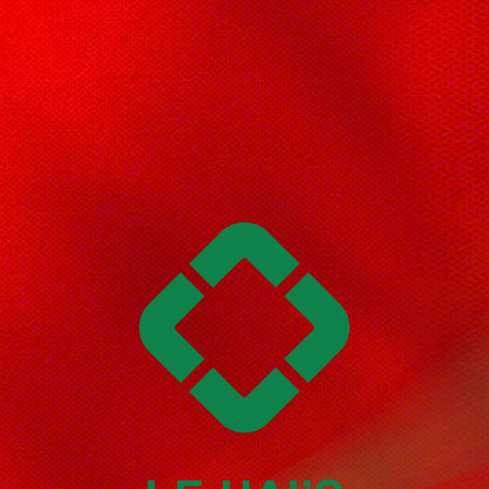
LÊ HẢI'S - Người truyền tải
giá trị Nghệ Thuật