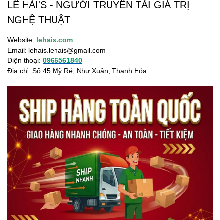
LÊ HẢI'S - NGƯỜI TRUYỀN TẢI GIÁ TRỊ
NGHỆ THUẬT
Website:
lehais.com
Email:
lehais.lehais@gmail.com
Điện thoại:
0966561840
Địa chỉ: Số 45 Mỹ Ré, Như Xuân, Thanh Hóa