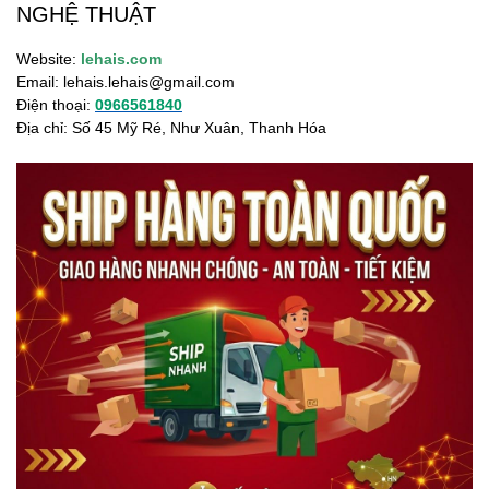
NGHỆ THUẬT
Website:
lehais.com
Email:
lehais.lehais@gmail.com
Điện thoại:
0966561840
Địa chỉ: Số 45 Mỹ Ré, Như Xuân, Thanh Hóa