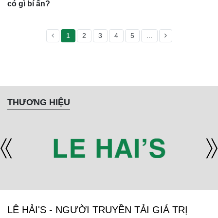
có gì bí ẩn?
1
2
3
4
5
...
THƯƠNG HIỆU
LÊ HẢI'S - NGƯỜI TRUYỀN TẢI GIÁ TRỊ