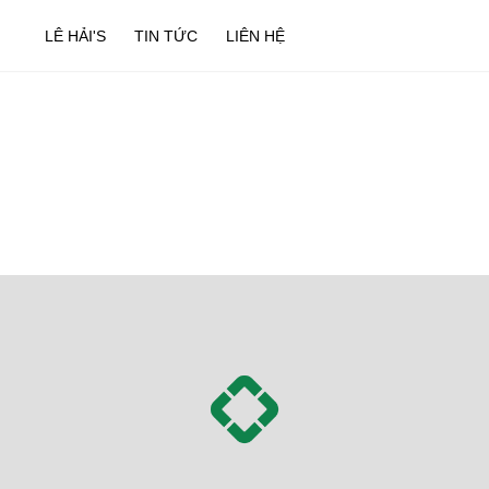
LÊ HẢI'S
TIN TỨC
LIÊN HỆ