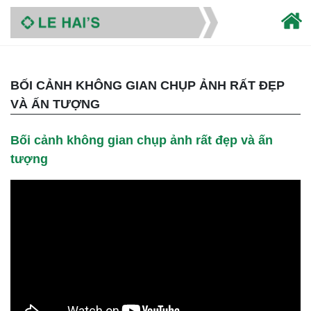
BỐI CẢNH KHÔNG GIAN CHỤP ẢNH RẤT ĐẸP
VÀ ẤN TƯỢNG
Bối cảnh không gian chụp ảnh rất đẹp và ấn
tượng