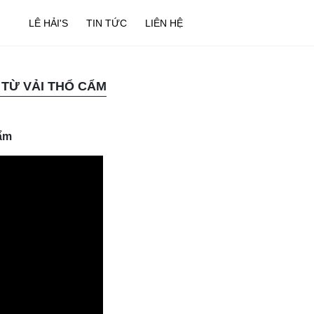
LÊ HẢI'S
TIN TỨC
LIÊN HỆ
 TỪ VẢI THỔ CẨM
cẩm